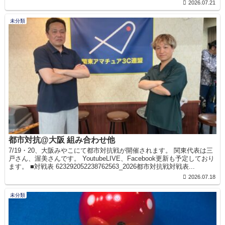
2026.07.21
未分類
都市対抗@大阪 組み合わせ他
7/19・20、大阪みやこにて都市対抗戦が開催されます。 関東代表は三
戸さん、渥美さんです。 YoutubeLIVE、Facebook更新も予定しており
ます。 ■対戦表 623292052238762563_2026都市対抗戦対戦表...
2026.07.18
未分類