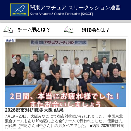
関東アマチュア スリークッション連盟
Kanto Amature 3 Cusion Federation [KA3CF]
未分類
2026都市対抗戦＠大阪 結果
7月19～20日、大阪みやこにて都市対抗戦が行われました。 中国東北
混合チームもあり10地区による全9チームで行われました。 優勝は九
州代表（吉尾さん田中さん）の男女ペアでした。 ■結果 2026都市対抗
戦結果 男女ペアでの優...