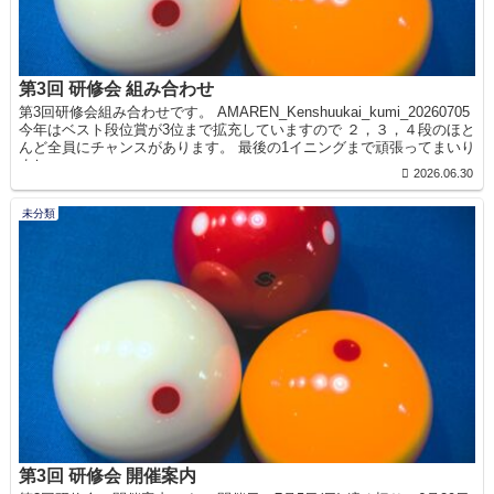
第3回 研修会 組み合わせ
第3回研修会組み合わせです。 AMAREN_Kenshuukai_kumi_20260705
今年はベスト段位賞が3位まで拡充していますので ２，３，４段のほと
んど全員にチャンスがあります。 最後の1イニングまで頑張ってまいり
ましょ...
2026.06.30
未分類
第3回 研修会 開催案内