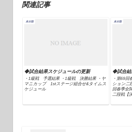
関連記事
未分類
未分類
◆試合結果スケジュールの更新
◆試合結
・1級戦 予選結果 ・1級戦 決勝結果 ・ヤ
・第69
マニカップ 1stステージ組合せ&タイムス
ション二段
ケジュール
回春季全
二段戦【