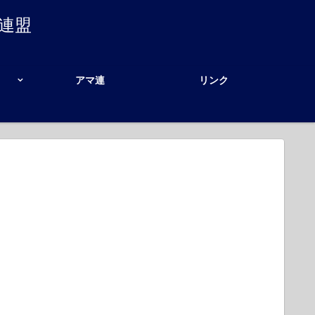
連盟
アマ連
リンク