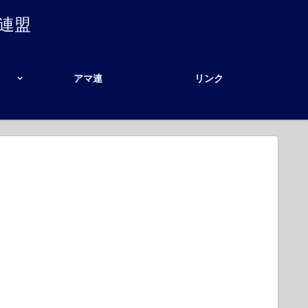
連盟
アマ連
リンク