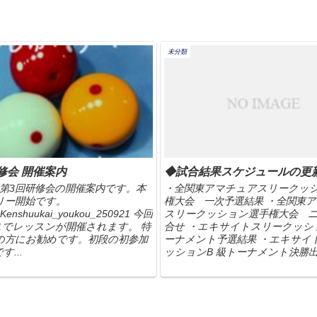
未分類
研修会 開催案内
◆試合結果スケジュールの更
日) 第3回研修会の開催案内です。本
・全関東アマチュアスリークッ
リー開始です。
権大会 一次予選結果 ・全関東
enshuukai_youkou_250921 今回
スリークッション選手権大会 
スでレッスンが開催されます。 特
合せ ・エキサイトスリークッショ
段の方にお勧めです。初段の初参加
ーナメント予選結果 ・エキサイ
...
ッションB 級トーナメント決勝出場