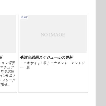
未分類
新
◆試合結果スケジュールの更新
ション選手
・エキサイトC級トーナメント エントリ
アマチュア
ー一覧
ニ次予選組
ンB 級ト
トスリーク
者...