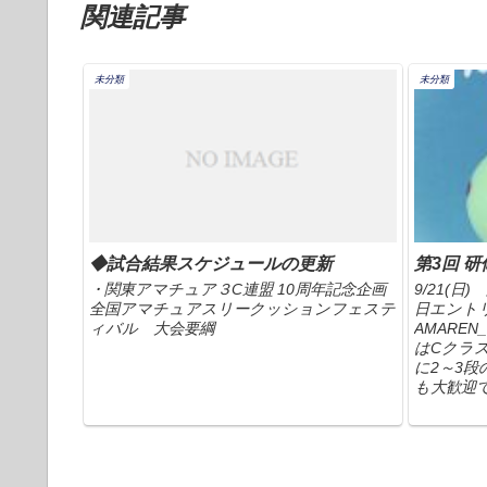
関連記事
未分類
未分類
◆試合結果スケジュールの更新
第3回 
・関東アマチュア３C連盟 10周年記念企画
9/21(
全国アマチュアスリークッションフェステ
日エント
ィバル 大会要綱
AMAREN_K
はCクラ
に2～3
も大歓迎です