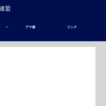
連盟
アマ連
リンク