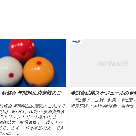
未分類
度 研修会 年間順位決定戦のご
◆試合結果スケジュールの更
・第1回チーム戦 結果 ・第1
通算成績 ・第1回研修会 組合せ
度 研修会 年間順位決定戦のご案内で
22(日)、MARS、10時～ 参加資格者
HPよりエントリーお願いしま
参加枠拡大、辞退者多く、繰り上が
出ています。 ※不参加の方、でき
かにご...