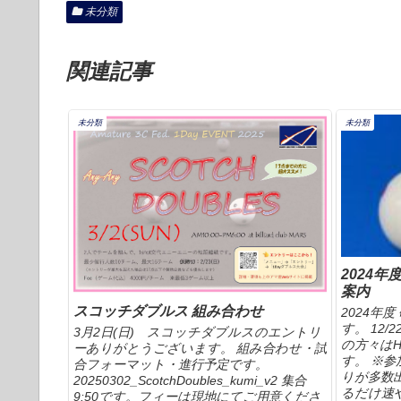
未分類
関連記事
未分類
未分類
2024年
案内
スコッチダブルス 組み合わせ
2024年
す。 12/
3月2日(日) スコッチダブルスのエントリ
の方々は
ーありがとうございます。 組み合わせ・試
す。 ※
合フォーマット・進行予定です。
りが多数
20250302_ScotchDoubles_kumi_v2 集合
るだけ速や
9:50です。フィーは現地にてご用意くださ