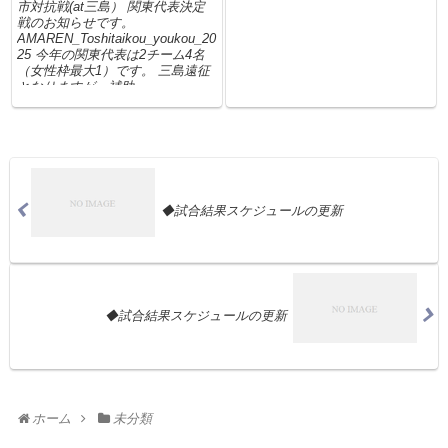
市対抗戦(at三島） 関東代表決定
戦のお知らせです。
AMAREN_Toshitaikou_youkou_20
25 今年の関東代表は2チーム4名
（女性枠最大1）です。 三島遠征
となりますが、補助...
◆試合結果スケジュールの更新
◆試合結果スケジュールの更新
ホーム
未分類