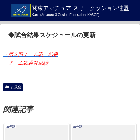
関東アマチュア スリークッション連盟
Kanto Amature 3 Cusion Federation [KA3CF]
◆試合結果スケジュールの更新
・第２回チーム戦 結果
・チーム戦通算成績
未分類
関連記事
未分類
未分類