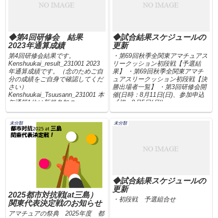
◆第4回研修会 結果
◆試合結果スケジュールの
2023年通算成績
更新
第4回研修会結果です。
・第69回秋季全関東アマチュアス
Kenshuukai_result_231001 2023
リークッション初段戦【予選結
年通算成績です。（念のためご自
果】 ・第69回秋季全関東アマチ
分の成績をご自身で確認してくだ
ュアスリークッション初段戦【決
さい）
勝出場者一覧】 ・第3回研修会開
Kenshuukai_Tsuusann_231001 本
催(日時：8月11日(日)、参加申込
年通算1位は新規参加の...
〆切：8月5日(月))
未分類
未分類
◆試合結果スケジュールの
更新
2025都市対抗戦(at三島）
・初段戦 予選組合せ
関東代表決定戦のお知らせ
アマチュアの祭典 2025年度 都